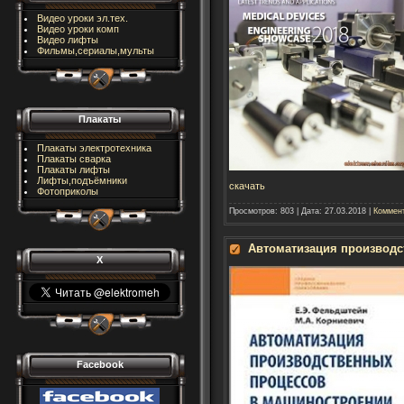
Видео уроки эл.тех.
Видео уроки комп
Видео лифты
Фильмы,сериалы,мульты
Плакаты
Плакаты электротехника
Плакаты сварка
Плакаты лифты
Лифты,подъёмники
скачать
Фотоприколы
Просмотров:
803
|
Дата:
27.03.2018
|
Коммент
Автоматизация производс
X
Facebook