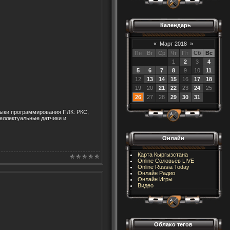
Календарь
«
Март 2018
»
Пн
Вт
Ср
Чт
Пт
Сб
Вс
1
2
3
4
5
6
7
8
9
10
11
12
13
14
15
16
17
18
19
20
21
22
23
24
25
26
27
28
29
30
31
зыки программирования ПЛК: РКС,
ллектуальные датчики и
Онлайн
Карта Кыргызстана
Online Соловьёв LIVE
Online Russia Today
Онлайн Радио
Онлайн Игры
Видео
Облако тегов