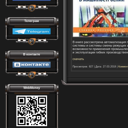
Телеграм
В книге рассмотрена автоматизация п
системы и системы смены режущих и
возможности применения промышленн
и эксплуатации гибких производстве
В контакте
скачать
Просмотров:
927
|
Дата:
27.03.2018
|
Коммент
WebMoney