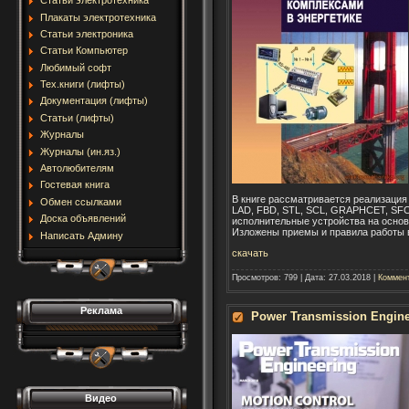
Статьи электротехника
Плакаты электротехника
Статьи электроника
Статьи Компьютер
Любимый софт
Тех.книги (лифты)
Документация (лифты)
Статьи (лифты)
Журналы
Журналы (ин.яз.)
Автолюбителям
Гостевая книга
В книге рассматривается реализация
Обмен ссылками
LAD, FBD, STL, SCL, GRAPHCET, SFC
Доска объявлений
исполнительные устройства на основ
Изложены приемы и правила работы 
Написать Админу
скачать
Просмотров:
799
|
Дата:
27.03.2018
|
Коммент
Реклама
Power Transmission Engin
Видео