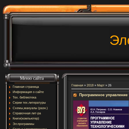
Эл
Меню сайта
Главная
»
2018
»
Март
»
26
Главная страница
Информация о сайте
Программное управление 
Тех. библиотека
Серии тех.литературы
Схемы,мануалы (разн.)
Справочная лит-ра
Книги(компьютер)
Эл.программы