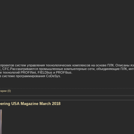
 проектов систем управления технологических комплексов на основе ПЛК. Описаны я
, CFC.Рассматриваются промышленные компьютерные сети, объединяющие ПЛК, инте
е технологий PROFINet, FIELDbus и PROFIbus.
в системе программирования CoDeSys.
арии (0)
eering USA Magazine March 2018