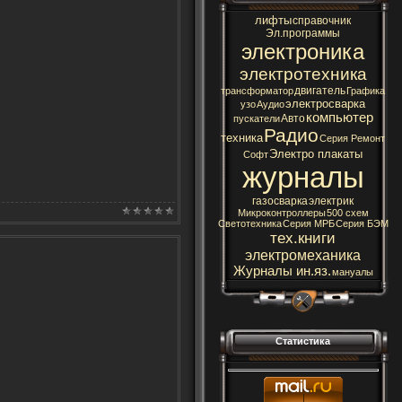
лифты
справочник
Эл.программы
электроника
электротехника
двигатель
трансформатор
Графика
электросварка
узо
Аудио
компьютер
Авто
пускатели
Радио
техника
Серия Ремонт
Электро плакаты
Софт
журналы
газосварка
электрик
Микроконтроллеры
500 схем
Светотехника
Серия МРБ
Серия БЭМ
тех.книги
электромеханика
Журналы ин.яз.
мануалы
Статистика