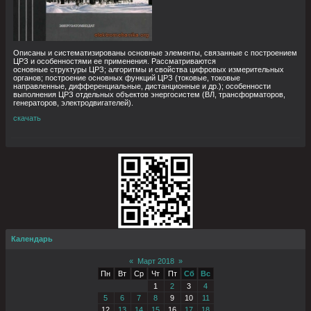
Описаны и систематизированы основные элементы, связанные с построением
ЦРЗ и особенностями ее применения. Рассматриваются
основные структуры ЦРЗ; алгоритмы и свойства цифровых измерительных
органов; построение основных функций ЦРЗ (токовые, токовые
направленные, дифференциальные, дистанционные и др.); особенности
выполнения ЦРЗ отдельных объектов энергосистем (ВЛ, трансформаторов,
генераторов, электродвигателей).
скачать
Календарь
«
Март 2018
»
Пн
Вт
Ср
Чт
Пт
Сб
Вс
1
2
3
4
5
6
7
8
9
10
11
12
13
14
15
16
17
18