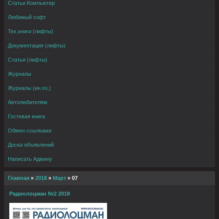
Статьи Компьютер
Любимый софт
Тех.книги (лифты)
Документация (лифты)
Статьи (лифты)
Журналы
Журналы (ин.яз.)
Автолюбителям
Гостевая книга
Обмен ссылками
Доска объявлений
Написать Админу
Главная
»
2018
»
Март
»
07
Радиолоцман №2 2018