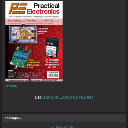
скачать
1-10
11-20
21-30
...
3901-3910
3911-3918
Календарь
«
Август 2026
»