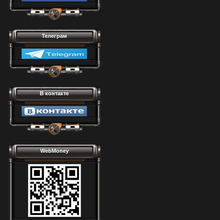
Телеграм
В контакте
WebMoney