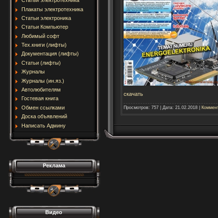
Статьи электротехника
Плакаты электротехника
Статьи электроника
Статьи Компьютер
Любимый софт
Тех.книги (лифты)
Документация (лифты)
Статьи (лифты)
Журналы
Журналы (ин.яз.)
Автолюбителям
скачать
Гостевая книга
Обмен ссылками
Просмотров:
757
|
Дата:
21.02.2018
|
Коммент
Доска объявлений
Написать Админу
Реклама
Видео