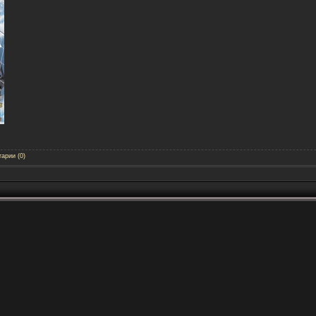
арии (0)