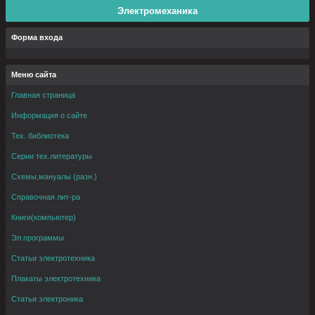
Электромеханика
Форма входа
Меню сайта
Главная страница
Информация о сайте
Тех. библиотека
Серии тех.литературы
Схемы,мануалы (разн.)
Справочная лит-ра
Книги(компьютер)
Эл.программы
Статьи электротехника
Плакаты электротехника
Статьи электроника