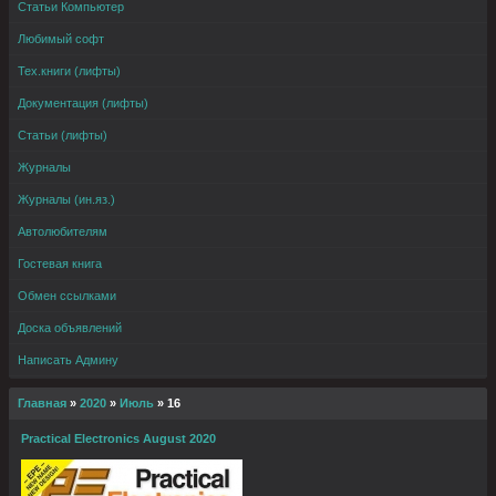
Статьи Компьютер
Любимый софт
Тех.книги (лифты)
Документация (лифты)
Статьи (лифты)
Журналы
Журналы (ин.яз.)
Автолюбителям
Гостевая книга
Обмен ссылками
Доска объявлений
Написать Админу
Главная
»
2020
»
Июль
»
16
Practical Electronics August 2020