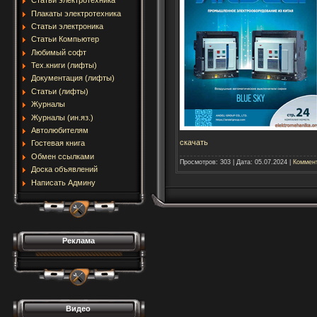
Статьи электротехника
Плакаты электротехника
Статьи электроника
Статьи Компьютер
Любимый софт
Тех.книги (лифты)
Документация (лифты)
Статьи (лифты)
Журналы
Журналы (ин.яз.)
Автолюбителям
скачать
Гостевая книга
Обмен ссылками
Просмотров:
303
|
Дата:
05.07.2024
|
Коммент
Доска объявлений
Написать Админу
Реклама
Видео