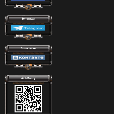
Телеграм
В контакте
WebMoney