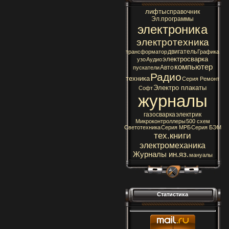
лифты
справочник
Эл.программы
электроника
электротехника
двигатель
трансформатор
Графика
электросварка
узо
Аудио
компьютер
Авто
пускатели
Радио
техника
Серия Ремонт
Электро плакаты
Софт
журналы
газосварка
электрик
Микроконтроллеры
500 схем
Светотехника
Серия МРБ
Серия БЭМ
тех.книги
электромеханика
Журналы ин.яз.
мануалы
Статистика