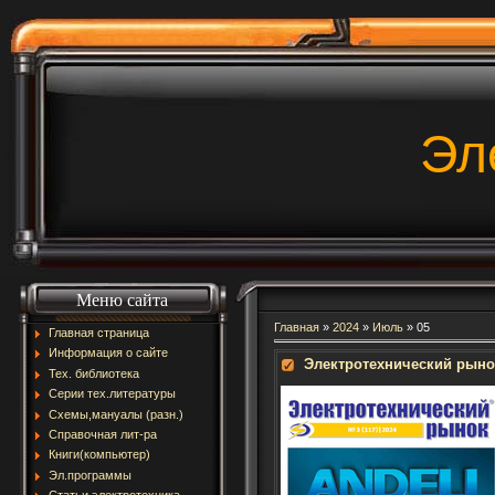
Эл
Меню сайта
Главная
»
2024
»
Июль
»
05
Главная страница
Информация о сайте
Электротехнический рыно
Тех. библиотека
Серии тех.литературы
Схемы,мануалы (разн.)
Справочная лит-ра
Книги(компьютер)
Эл.программы