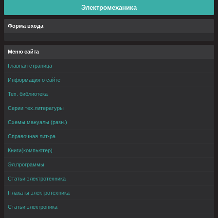
Электромеханика
Форма входа
Меню сайта
Главная страница
Информация о сайте
Тех. библиотека
Серии тех.литературы
Схемы,мануалы (разн.)
Справочная лит-ра
Книги(компьютер)
Эл.программы
Статьи электротехника
Плакаты электротехника
Статьи электроника