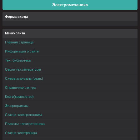
Электромеханика
Форма входа
Меню сайта
Главная страница
Информация о сайте
Тех. библиотека
Серии тех.литературы
Схемы,мануалы (разн.)
Справочная лит-ра
Книги(компьютер)
Эл.программы
Статьи электротехника
Плакаты электротехника
Статьи электроника