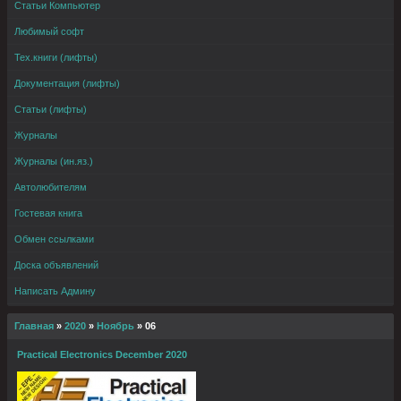
Статьи Компьютер
Любимый софт
Тех.книги (лифты)
Документация (лифты)
Статьи (лифты)
Журналы
Журналы (ин.яз.)
Автолюбителям
Гостевая книга
Обмен ссылками
Доска объявлений
Написать Админу
Главная
»
2020
»
Ноябрь
»
06
Practical Electronics December 2020