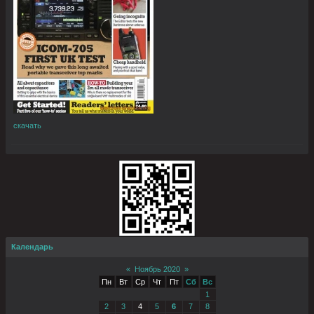
скачать
Календарь
«
Ноябрь 2020
»
Пн
Вт
Ср
Чт
Пт
Сб
Вс
1
2
3
4
5
6
7
8