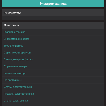
Электромеханика
Форма входа
Меню сайта
Главная страница
Информация о сайте
Тех. библиотека
Серии тех.литературы
Схемы,мануалы (разн.)
Справочная лит-ра
Книги(компьютер)
Эл.программы
Статьи электротехника
Плакаты электротехника
Статьи электроника