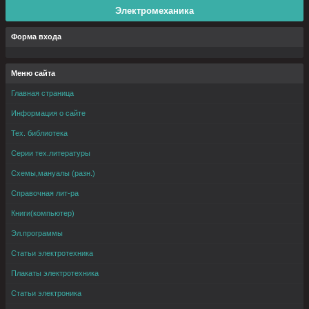
Электромеханика
Форма входа
Меню сайта
Главная страница
Информация о сайте
Тех. библиотека
Серии тех.литературы
Схемы,мануалы (разн.)
Справочная лит-ра
Книги(компьютер)
Эл.программы
Статьи электротехника
Плакаты электротехника
Статьи электроника