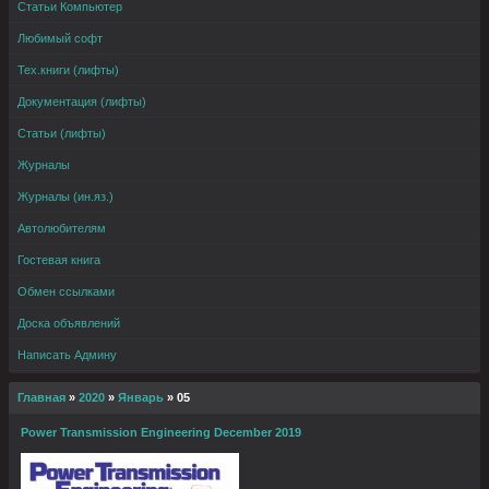
Статьи Компьютер
Любимый софт
Тех.книги (лифты)
Документация (лифты)
Статьи (лифты)
Журналы
Журналы (ин.яз.)
Автолюбителям
Гостевая книга
Обмен ссылками
Доска объявлений
Написать Админу
Главная
»
2020
»
Январь
»
05
Power Transmission Engineering December 2019