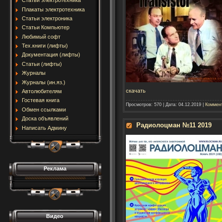
Статьи электротехника
Плакаты электротехника
Статьи электроника
Статьи Компьютер
Любимый софт
Тех.книги (лифты)
Документация (лифты)
Статьи (лифты)
Журналы
Журналы (ин.яз.)
скачать
Автолюбителям
Гостевая книга
Просмотров:
570
|
Дата:
04.12.2019
|
Коммент
Обмен ссылками
Доска объявлений
Радиолоцман №11 2019
Написать Админу
Реклама
Видео