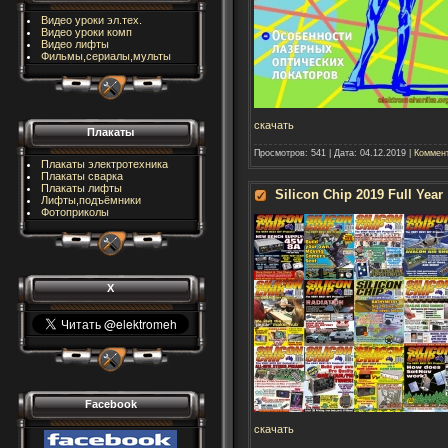
Видео уроки эл.тех.
Видео уроки комп
Видео лифты
Фильмы,сериалы,мульты
скачать
Плакаты
Просмотров:
541
|
Дата:
04.12.2019
|
Коммент
Плакаты электротехника
Плакаты сварка
Плакаты лифты
Silicon Chip 2019 Full Year
Лифты,подъёмники
Фотоприколы
X
Facebook
скачать