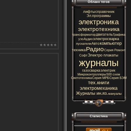
Облако тегов
лифты
справочник
Эл.программы
электроника
электротехника
двигатель
трансформатор
Графика
электросварка
узо
Аудио
компьютер
Авто
пускатели
Радио
техника
Серия Ремонт
Электро плакаты
Софт
журналы
газосварка
электрик
Микроконтроллеры
500 схем
Светотехника
Серия МРБ
Серия БЭМ
тех.книги
электромеханика
Журналы ин.яз.
мануалы
Статистика