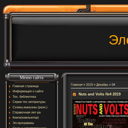
Эл
Меню сайта
Главная
»
2019
»
Декабрь
»
04
Главная страница
Информация о сайте
Nuts and Volts №4 2019
Тех. библиотека
Серии тех.литературы
Схемы,мануалы (разн.)
Справочная лит-ра
Книги(компьютер)
Эл.программы