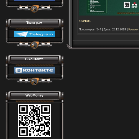
скачать
Телеграм
Просмотров:
544
|
Дата:
02.12.2019
|
Коммент
В контакте
WebMoney