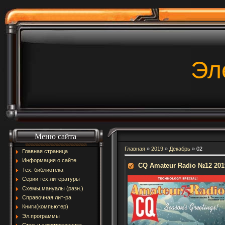
Эл
Меню сайта
Главная
»
2019
»
Декабрь
»
02
Главная страница
Информация о сайте
CQ Amateur Radio №12 201
Тех. библиотека
Серии тех.литературы
Схемы,мануалы (разн.)
Справочная лит-ра
Книги(компьютер)
Эл.программы