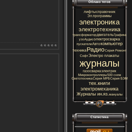
Облако тегов
лифты
справочник
Эл.программы
электроника
электротехника
двигатель
трансформатор
Графика
электросварка
узо
Аудио
компьютер
Авто
пускатели
Радио
техника
Серия Ремонт
Электро плакаты
Софт
журналы
газосварка
электрик
Микроконтроллеры
500 схем
Светотехника
Серия МРБ
Серия БЭМ
тех.книги
электромеханика
Журналы ин.яз.
мануалы
Статистика