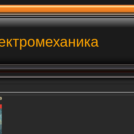
ектромеханика
9