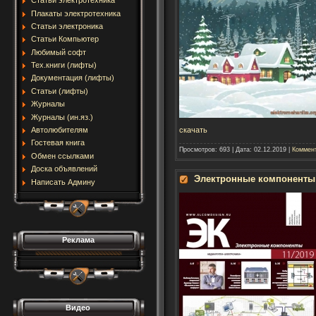
Статьи электротехника
Плакаты электротехника
Статьи электроника
Статьи Компьютер
Любимый софт
Тех.книги (лифты)
Документация (лифты)
Статьи (лифты)
Журналы
Журналы (ин.яз.)
скачать
Автолюбителям
Гостевая книга
Просмотров:
693
|
Дата:
02.12.2019
|
Коммент
Обмен ссылками
Доска объявлений
Электронные компоненты
Написать Админу
Реклама
Видео