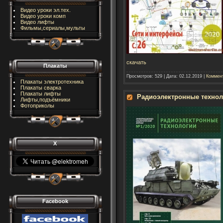
Видео уроки эл.тех.
Видео уроки комп
Видео лифты
Фильмы,сериалы,мульты
скачать
Плакаты
Просмотров:
529
|
Дата:
02.12.2019
|
Коммент
Плакаты электротехника
Плакаты сварка
Плакаты лифты
Радиоэлектронные технол
Лифты,подъёмники
Фотоприколы
X
Facebook