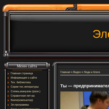
Эл
Меню сайта
Главная
»
Видео
»
Люди и блоги
Главная страница
Информация о сайте
Тех. библиотека
Ты — предпринимател
Серии тех.литературы
Схемы,мануалы (разн.)
Справочная лит-ра
Книги(компьютер)
Эл.программы