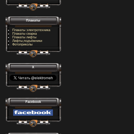
Плакаты
Плакаты электротехника
Плакаты сварка
Плакаты лифты
Лифты,подъёмники
Фотоприколы
X
Facebook