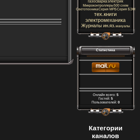
газосварка
электрик
Микроконтроллеры
500 схем
Светотехника
Серия МРБ
Серия БЭМ
тех.книги
электромеханика
Журналы ин.яз.
мануалы
Статистика
Онлайн всего:
5
Гостей:
5
Пользователей:
0
Категории
каналов