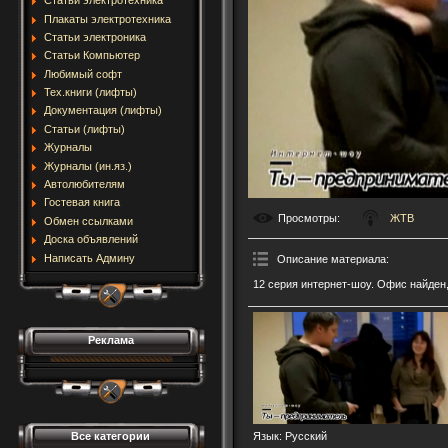
Статьи электротехника
Плакаты электротехника
Статьи электроника
Статьи Компьютер
Любимый софт
Тех.книги (лифты)
Документация (лифты)
Статьи (лифты)
Журналы
Журналы (ин.яз.)
Автолюбителям
Гостевая книга
Просмотры
:
ЖТВ
Обмен ссылками
Доска объявлений
Написать Админу
Описание материала
:
12 серия интернет-шоу. Офис найден,
Реклама
Все категории
Язык
: Русский