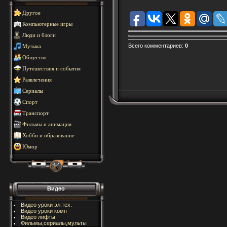
Другое
Компьютерные игры
Люди и блоги
Всего комментариев
:
0
Музыка
Общество
Путешествия и события
Развлечения
Сериалы
Спорт
Транспорт
Фильмы и анимация
Хобби и образование
Юмор
Видео
Видео уроки эл.тех.
Видео уроки комп
Видео лифты
Фильмы,сериалы,мульты