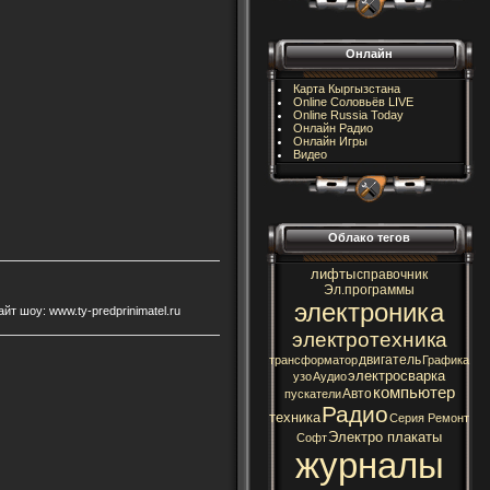
Онлайн
Карта Кыргызстана
Online Соловьёв LIVE
Online Russia Today
Онлайн Радио
Онлайн Игры
Видео
Облако тегов
лифты
справочник
Эл.программы
электроника
 шоу: www.ty-predprinimatel.ru
электротехника
двигатель
трансформатор
Графика
электросварка
узо
Аудио
компьютер
Авто
пускатели
Радио
техника
Серия Ремонт
Электро плакаты
Софт
журналы