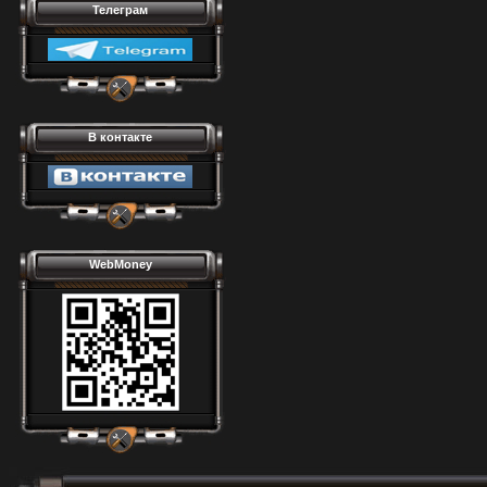
Телеграм
В контакте
WebMoney