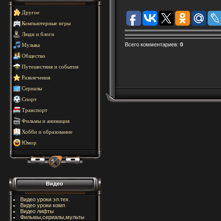
Другое
Компьютерные игры
Люди и блоги
Всего комментариев
:
0
Музыка
Общество
Путешествия и события
Развлечения
Сериалы
Спорт
Транспорт
Фильмы и анимация
Хобби и образование
Юмор
Видео
Видео уроки эл.тех.
Видео уроки комп
Видео лифты
Фильмы,сериалы,мульты