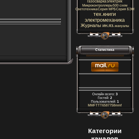
газосварка
электрик
Микроконтроллеры
500 схем
Светотехника
Серия МРБ
Серия БЭМ
тех.книги
электромеханика
Журналы ин.яз.
мануалы
Статистика
Онлайн всего:
3
Гостей:
2
Пользователей:
1
MMFTTT6587758mmf
Категории
каналов