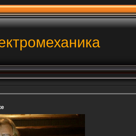
ектромеханика
же