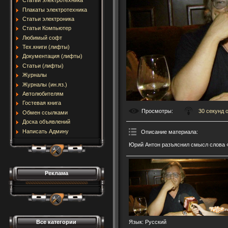
Статьи электротехника
Плакаты электротехника
Статьи электроника
Статьи Компьютер
Любимый софт
Тех.книги (лифты)
Документация (лифты)
Статьи (лифты)
Журналы
Журналы (ин.яз.)
Автолюбителям
Гостевая книга
Просмотры
:
30 секунд о.
Обмен ссылками
Доска объявлений
Написать Админу
Описание материала
:
Юрий Антон разъяснил смысл слова 
Реклама
Все категории
Язык
: Русский