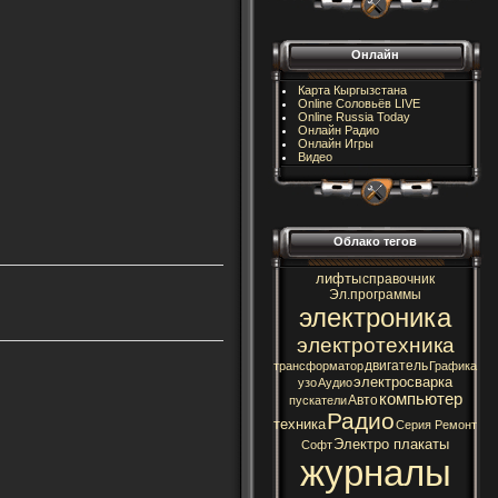
Онлайн
Карта Кыргызстана
Online Соловьёв LIVE
Online Russia Today
Онлайн Радио
Онлайн Игры
Видео
Облако тегов
лифты
справочник
Эл.программы
электроника
электротехника
двигатель
трансформатор
Графика
электросварка
узо
Аудио
компьютер
Авто
пускатели
Радио
техника
Серия Ремонт
Электро плакаты
Софт
журналы