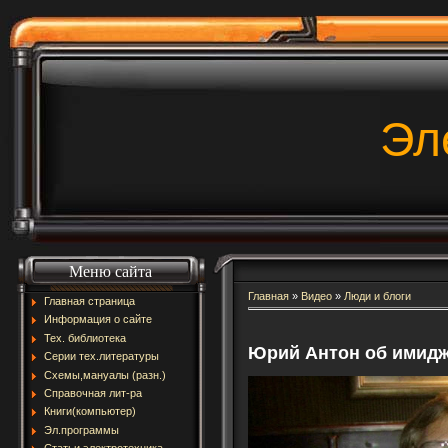
Эл
Меню сайта
Главная
»
Видео
»
Люди и блоги
Главная страница
Информация о сайте
Тех. библиотека
Юрий Антон об имид
Серии тех.литературы
Схемы,мануалы (разн.)
Справочная лит-ра
Книги(компьютер)
Эл.программы