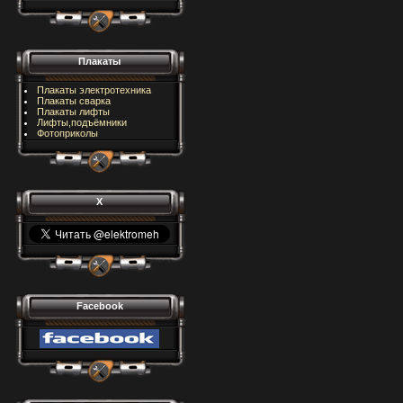
Плакаты
Плакаты электротехника
Плакаты сварка
Плакаты лифты
Лифты,подъёмники
Фотоприколы
X
Facebook