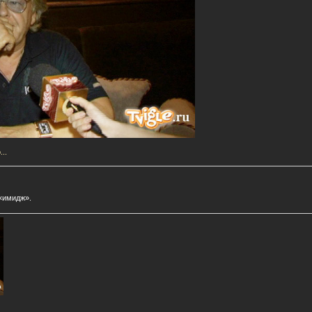
..
«имидж».