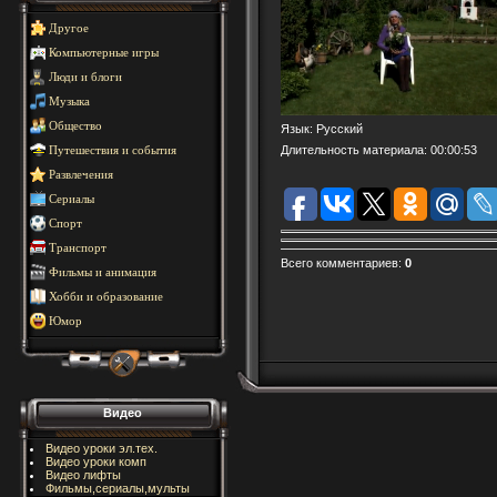
Другое
Компьютерные игры
Люди и блоги
Музыка
Общество
Язык
: Русский
Длительность материала
: 00:00:53
Путешествия и события
Развлечения
Сериалы
Спорт
Транспорт
Всего комментариев
:
0
Фильмы и анимация
Хобби и образование
Юмор
Видео
Видео уроки эл.тех.
Видео уроки комп
Видео лифты
Фильмы,сериалы,мульты