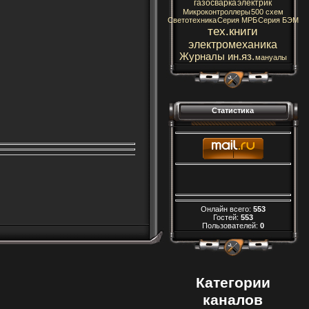
газосварка
электрик
Микроконтроллеры
500 схем
Светотехника
Серия МРБ
Серия БЭМ
тех.книги
электромеханика
Журналы ин.яз.
мануалы
Статистика
Онлайн всего:
553
Гостей:
553
Пользователей:
0
Категории
каналов