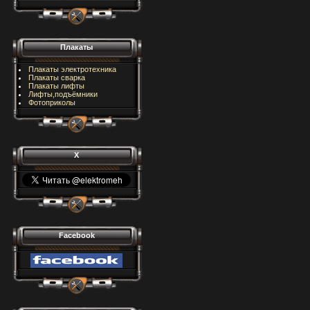
Плакаты
Плакаты электротехника
Плакаты сварка
Плакаты лифты
Лифты,подъёмники
Фотоприколы
X
Facebook