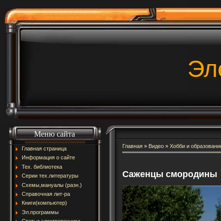
Эл
Меню сайта
Главная
»
Видео
»
Хобби и образовани
Главная страница
Информация о сайте
Тех. библиотека
Саженцы смородины
Серии тех.литературы
Схемы,мануалы (разн.)
Справочная лит-ра
Книги(компьютер)
Эл.программы