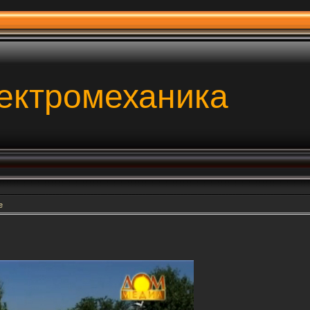
ектромеханика
е