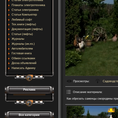
Статьи электротехника
Плакаты электротехника
Статьи электроника
Статьи Компьютер
Любимый софт
Тех.книги (лифты)
Документация (лифты)
Статьи (лифты)
Журналы
Журналы (ин.яз.)
Автолюбителям
Гостевая книга
Обмен ссылками
Доска объявлений
Написать Админу
Просмотры
:
Садоводств
Реклама
Описание материала
:
Как обрезать саженцы смородины при
Все категории