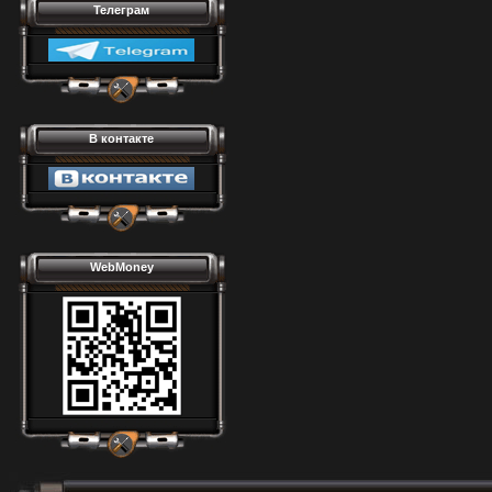
Телеграм
В контакте
WebMoney