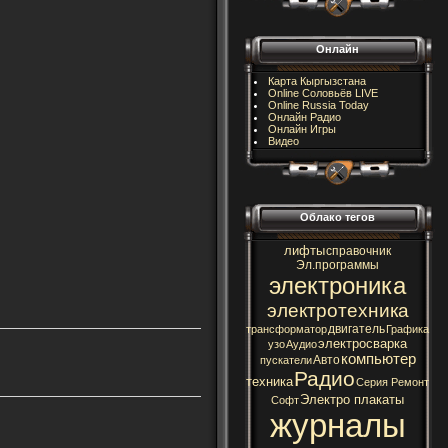
Онлайн
Карта Кыргызстана
Online Соловьёв LIVE
Online Russia Today
Онлайн Радио
Онлайн Игры
Видео
Облако тегов
лифты
справочник
Эл.программы
электроника
электротехника
двигатель
трансформатор
Графика
электросварка
узо
Аудио
компьютер
Авто
пускатели
Радио
техника
Серия Ремонт
Электро плакаты
Софт
журналы