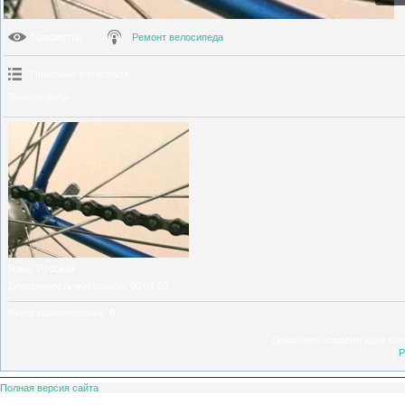
Просмотры
:
Ремонт велосипеда
Описание материала
:
Замена цепи.
Язык
: Русский
Длительность материала
: 00:01:06
Всего комментариев
:
0
Добавлять комментарии могу
[
Р
Полная версия сайта