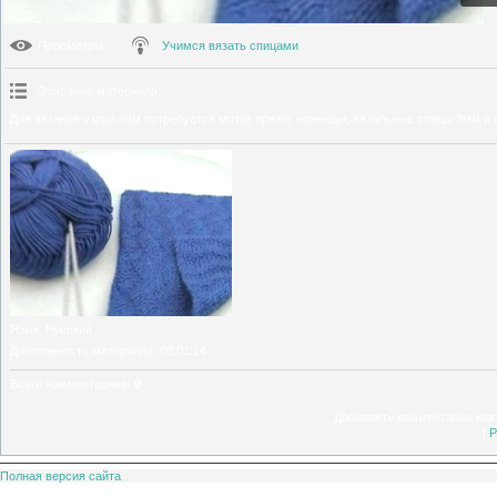
Просмотры
:
Учимся вязать спицами
Описание материала
:
Для вязания узора нам потребуется моток пряжи, ножницы, вязальные спицы 3мм и 
Язык
: Русский
Длительность материала
: 00:01:14
Всего комментариев
:
0
Добавлять комментарии могу
[
Р
Полная версия сайта