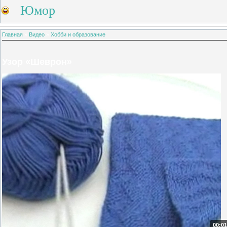
Юмор
Главная
»
Видео
»
Хобби и образование
Узор «Шеврон»
00:01