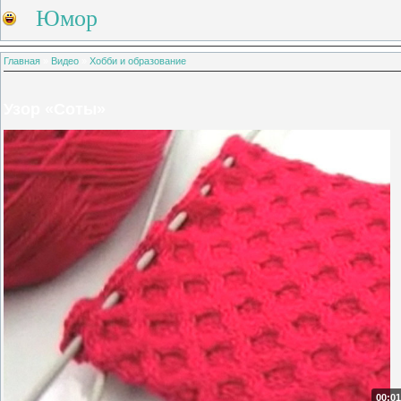
Юмор
Главная
»
Видео
»
Хобби и образование
Узор «Соты»
00:01