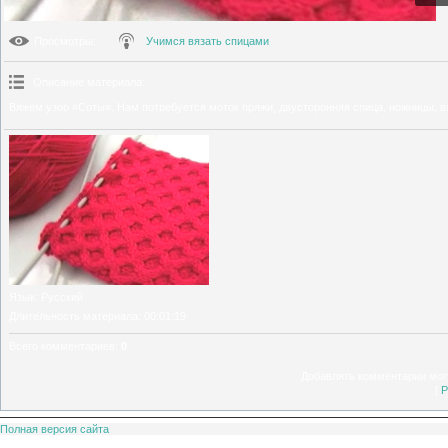
Просмотры
:
Учимся вязать спицами
Описание материала
:
Вяжем узор «Соты». Нам потребуется моток пряжи, двусторонняя спица, ножницы, в
Язык
: Русский
Длительность материала
: 00:01:19
Всего комментариев
:
0
Добавлять комментарии могу
[
Р
Полная версия сайта