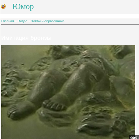
Юмор
Главная
»
Видео
»
Хобби и образование
Имитация бронзы
00:01