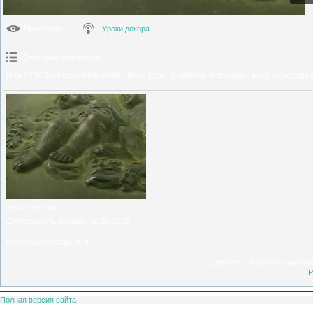
Просмотры
:
Уроки декора
Описание материала
:
Нам потребуется:золотая эмаль, воск, тальк, графитовый порошок, охра, изумрудный
Язык
: Русский
Длительность материала
: 00:01:06
Всего комментариев
:
0
Добавлять комментарии могу
[
Р
Полная версия сайта