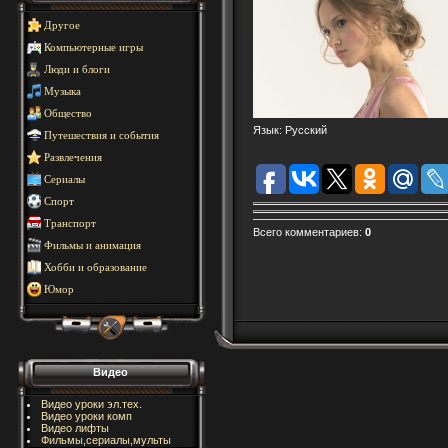
Другое
Компьютерные игры
Люди и блоги
Музыка
Общество
Язык
: Русский
Путешествия и события
Развлечения
Сериалы
Спорт
Транспорт
Всего комментариев
:
0
Фильмы и анимация
Хобби и образование
Юмор
Видео
Видео уроки эл.тех.
Видео уроки комп
Видео лифты
Фильмы,сериалы,мульты