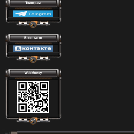
Телеграм
В контакте
WebMoney