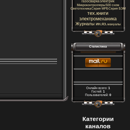
газосварка
электрик
Микроконтроллеры
500 схем
Светотехника
Серия МРБ
Серия БЭМ
тех.книги
электромеханика
Журналы ин.яз.
мануалы
Статистика
Онлайн всего:
1
Гостей:
1
Пользователей:
0
Категории
каналов