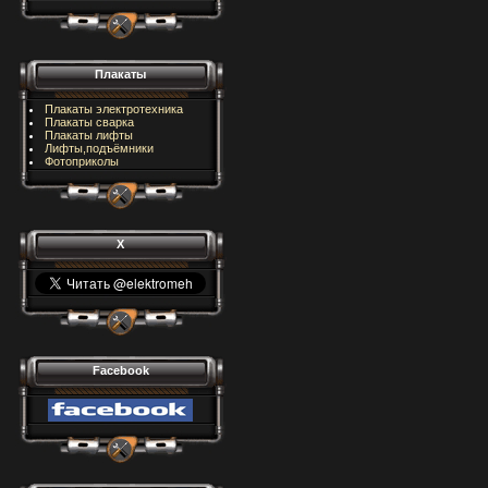
Плакаты
Плакаты электротехника
Плакаты сварка
Плакаты лифты
Лифты,подъёмники
Фотоприколы
X
Facebook