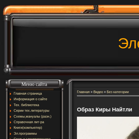
Эл
Меню сайта
Главная
»
Видео
»
Без категории
Главная страница
Информация о сайте
Тех. библиотека
Образ Киры Найтли
Серии тех.литературы
Схемы,мануалы (разн.)
Справочная лит-ра
Книги(компьютер)
Эл.программы