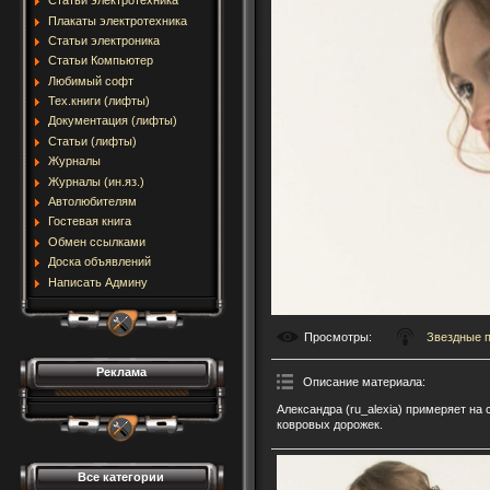
Статьи электротехника
Плакаты электротехника
Статьи электроника
Статьи Компьютер
Любимый софт
Тех.книги (лифты)
Документация (лифты)
Статьи (лифты)
Журналы
Журналы (ин.яз.)
Автолюбителям
Гостевая книга
Обмен ссылками
Доска объявлений
Написать Админу
Просмотры
:
Звездные 
Реклама
Описание материала
:
Александра (ru_alexia) примеряет на
ковровых дорожек.
Все категории