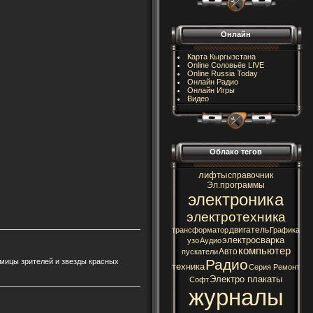
Онлайн
Карта Кыргызстана
Online Соловьёв LIVE
Online Russia Today
Онлайн Радио
Онлайн Игры
Видео
Облако тегов
лифты
справочник
Эл.программы
электроника
электротехника
двигатель
трансформатор
Графика
электросварка
узо
Аудио
компьютер
Авто
пускатели
Радио
имицы зрителей и звезды красных
техника
Серия Ремонт
Электро плакаты
Софт
журналы