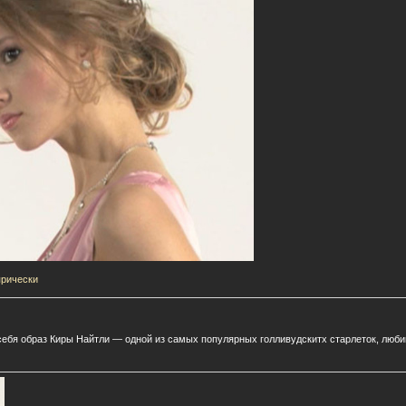
прически
 себя образ Киры Найтли — одной из самых популярных голливудскитх старлеток, люб