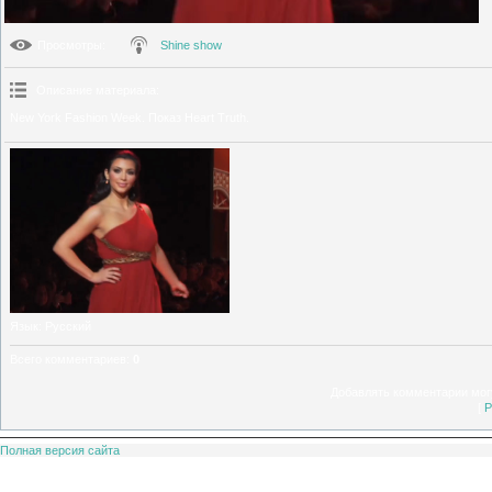
Просмотры
:
Shine show
Описание материала
:
New York Fashion Week. Показ Heart Truth.
Язык
: Русский
Всего комментариев
:
0
Добавлять комментарии могу
[
Р
Полная версия сайта