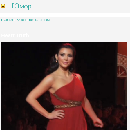
Юмор
Главная
»
Видео
»
Без категории
Heart Truth