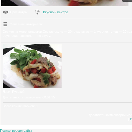
Просмотры
:
Вкусно и быстро
Описание материала
:
Севиче из морепродуктов.Состав:окунь — 20 гр;кальмар — 1 кусочек;тунец — 20 гр
соус, соль, хенкель — по вкусу.
Язык
: Русский
Длительность материала
: 00:01:15
Всего комментариев
:
0
Добавлять комментарии могу
[
Р
Полная версия сайта