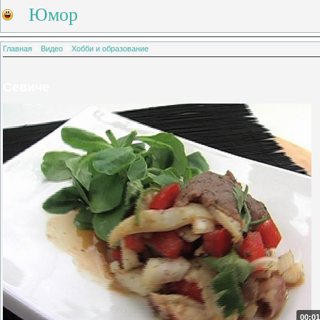
Юмор
Главная
»
Видео
»
Хобби и образование
Севиче
00:01