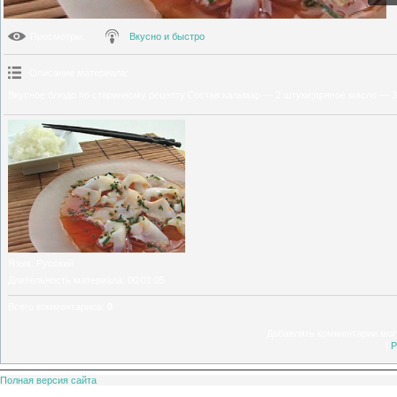
Просмотры
:
Вкусно и быстро
Описание материала
:
Вкусное блюдо по старинному рецепту.Состав:кальмар — 2 штуки;пряное масло — 30
Язык
: Русский
Длительность материала
: 00:01:05
Всего комментариев
:
0
Добавлять комментарии могу
[
Р
Полная версия сайта