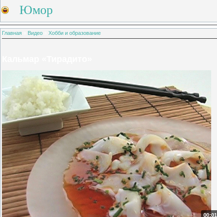
Юмор
Главная
»
Видео
»
Хобби и образование
Кальмар «Тирадито»
00:01