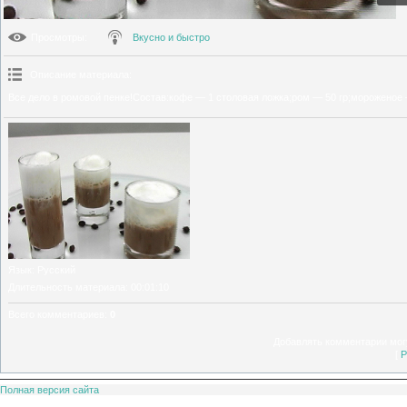
Просмотры
:
Вкусно и быстро
Описание материала
:
Все дело в ромовой пенке!Состав:кофе — 1 столовая ложка;ром — 50 гр;мороженое 
Язык
: Русский
Длительность материала
: 00:01:10
Всего комментариев
:
0
Добавлять комментарии могу
[
Р
Полная версия сайта