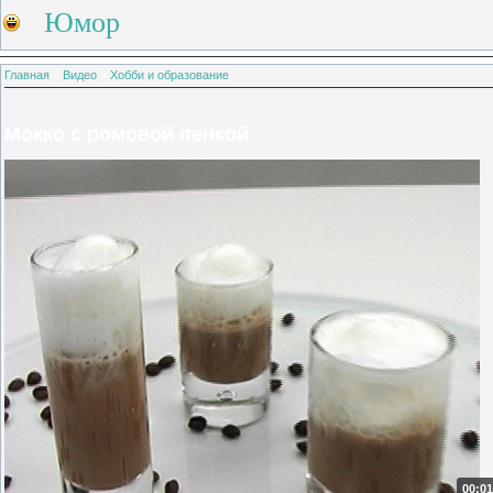
Юмор
Главная
»
Видео
»
Хобби и образование
Мокко с ромовой пенкой
00:01