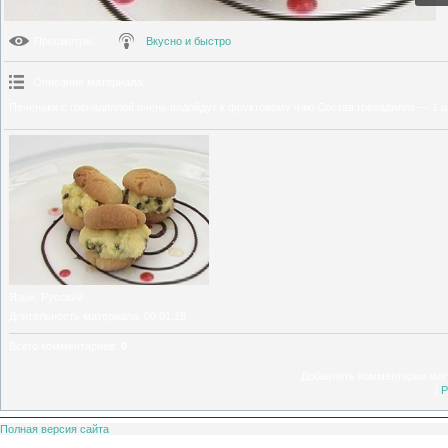
Просмотры
:
Вкусно и быстро
Описание материала
:
Печеньки с гренадиллой очень подойдут к фруктовому чаю.Состав:гренадилла — 1 ш
Язык
: Русский
Длительность материала
: 00:01:18
Всего комментариев
:
0
Добавлять комментарии могу
[
Р
Полная версия сайта