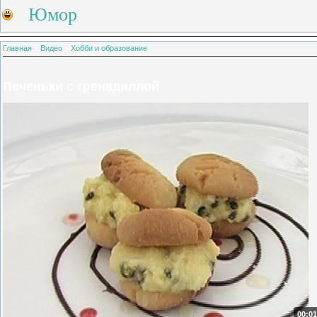
Юмор
Главная
»
Видео
»
Хобби и образование
Печеньки с гренадиллой
00:01