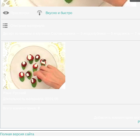
Просмотры
:
Вкусно и быстро
Описание материала
:
Десерт из малины и клубники.Состав:малина — 5 ягод;клубника — 5 ягод;мята — 7 л
Язык
: Русский
Длительность материала
: 00:01:06
Всего комментариев
:
0
Добавлять комментарии могу
[
Р
Полная версия сайта