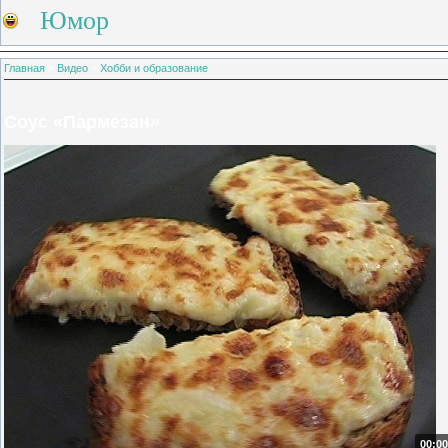
Юмор
Главная
»
Видео
»
Хобби и образование
Соус «Пармезан»
00:00