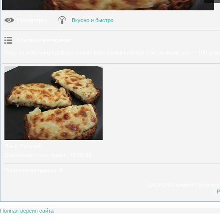
Просмотры
:
Вкусно и быстро
Описание материала
:
Соус за пять минут добавит новый вкус привычной еде.Состав:пармезан — 100 гр;ма
Язык
: Русский
Длительность материала
: 00:00:58
Всего комментариев
:
0
Добавлять комментарии могу
[
Р
Полная версия сайта