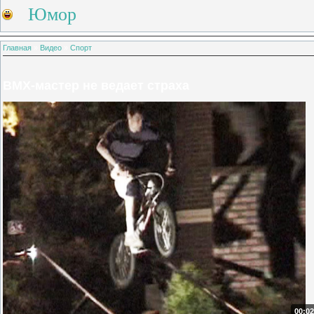
Юмор
Главная
»
Видео
»
Спорт
BMX-мастер не ведает страха
00:02