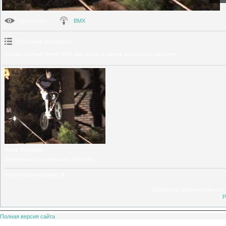
Просмотры
:
BMX
Описание материала
:
Самые крутые трюки BMX-мастеров и самые зрелищные падения.
Язык
: Русский
Длительность материала
: 00:02:55
Всего комментариев
:
0
Добавлять комментарии могу
[
Р
Полная версия сайта