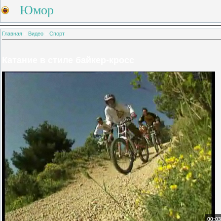
Юмор
Главная
»
Видео
»
Спорт
Катание в стиле байкер-кросс
00:03