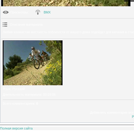
Просмотры
:
BMX
Описание материала
:
Любая холмистая местность поблизости от вашего дома подойдет для катания в стил
Язык
: Русский
Длительность материала
: 00:03:06
Всего комментариев
:
0
Добавлять комментарии могу
[
Р
Полная версия сайта