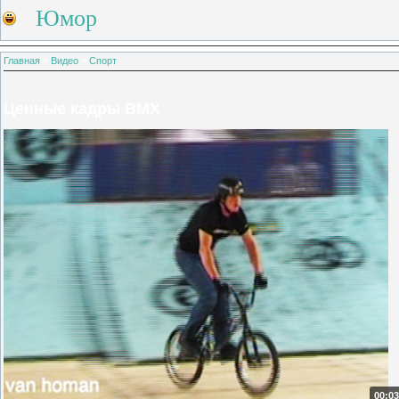
Юмор
Главная
»
Видео
»
Спорт
Ценные кадры BMX
00:03