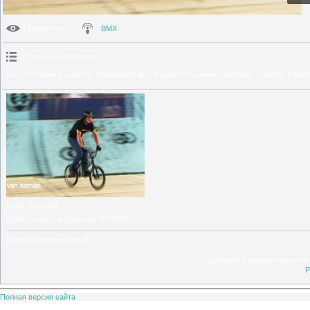
Просмотры
:
BMX
Описание материала
:
Без регулярных и долгих тренировок вы не добьетесь даже скромных успехов в мас
Язык
: Русский
Длительность материала
: 00:03:20
Всего комментариев
:
0
Добавлять комментарии могу
[
Р
Полная версия сайта