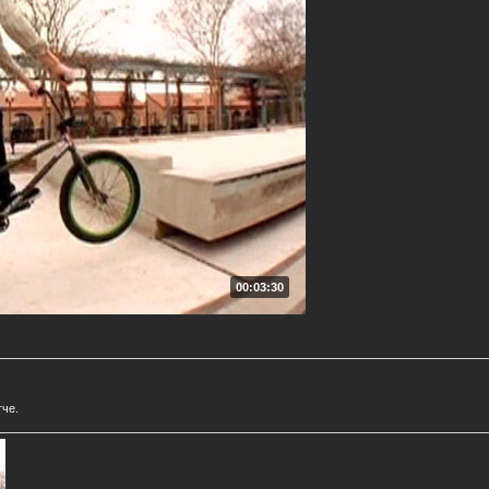
00:03:30
че.