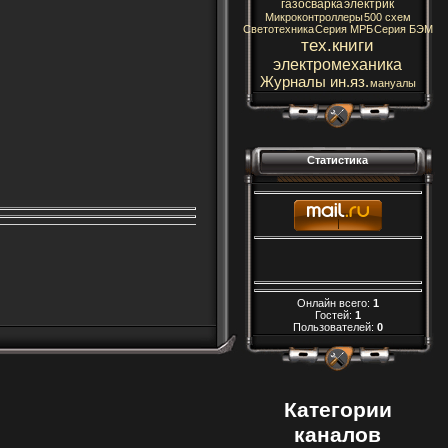
газосварка
электрик
Микроконтроллеры
500 схем
Светотехника
Серия МРБ
Серия БЭМ
тех.книги
электромеханика
Журналы ин.яз.
мануалы
Статистика
Онлайн всего:
1
Гостей:
1
Пользователей:
0
Категории
каналов