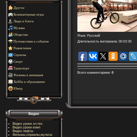
Другое
Компьютерные игры
Люди и блоги
Музыка
Общество
Язык
: Русский
Длительность материала
: 00:03:30
Путешествия и события
Развлечения
Сериалы
Спорт
Транспорт
Всего комментариев
:
0
Фильмы и анимация
Хобби и образование
Юмор
Видео
Видео уроки эл.тех.
Видео уроки комп
Видео лифты
Фильмы,сериалы,мульты