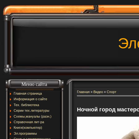
Эл
Меню сайта
Главная
»
Видео
»
Спорт
Главная страница
Информация о сайте
Тех. библиотека
Ночной город мастер
Серии тех.литературы
Схемы,мануалы (разн.)
Справочная лит-ра
Книги(компьютер)
Эл.программы