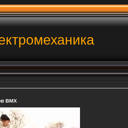
ектромеханика
ов BMX