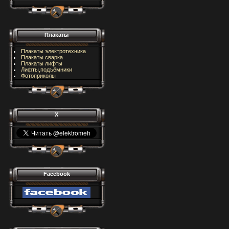
Плакаты
Плакаты электротехника
Плакаты сварка
Плакаты лифты
Лифты,подъёмники
Фотоприколы
X
Facebook