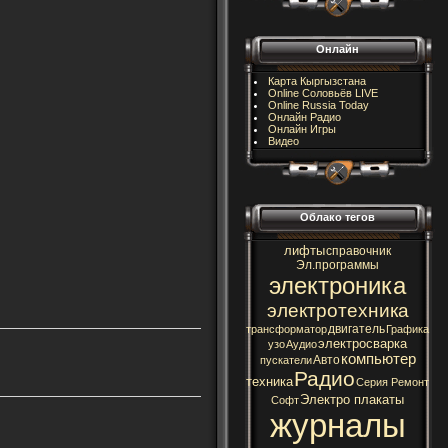
Онлайн
Карта Кыргызстана
Online Соловьёв LIVE
Online Russia Today
Онлайн Радио
Онлайн Игры
Видео
Облако тегов
лифты
справочник
Эл.программы
электроника
электротехника
двигатель
трансформатор
Графика
электросварка
узо
Аудио
компьютер
Авто
пускатели
Радио
техника
Серия Ремонт
Электро плакаты
Софт
журналы