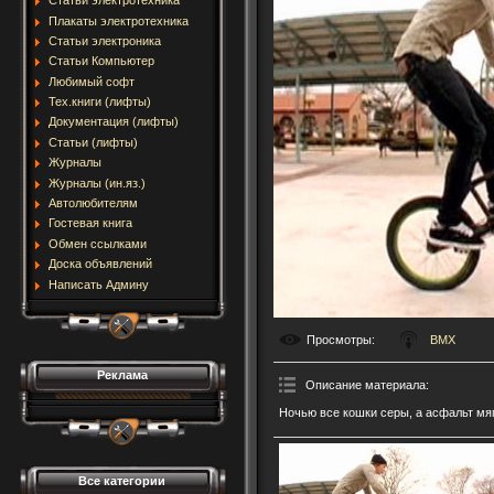
Статьи электротехника
Плакаты электротехника
Статьи электроника
Статьи Компьютер
Любимый софт
Тех.книги (лифты)
Документация (лифты)
Статьи (лифты)
Журналы
Журналы (ин.яз.)
Автолюбителям
Гостевая книга
Обмен ссылками
Доска объявлений
Написать Админу
Просмотры
:
BMX
Реклама
Описание материала
:
Ночью все кошки серы, а асфальт мяг
Все категории