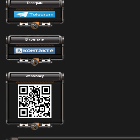
Телеграм
В контакте
WebMoney