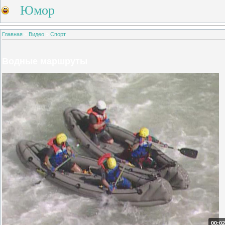
Юмор
Главная
»
Видео
»
Спорт
Водные маршруты
00:02