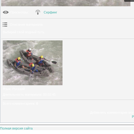
Просмотры
:
Серфинг
Описание материала
:
Выбирай свой водный путь.
Язык
: Русский
Длительность материала
: 00:02:45
Всего комментариев
:
0
Добавлять комментарии могу
[
Р
Полная версия сайта