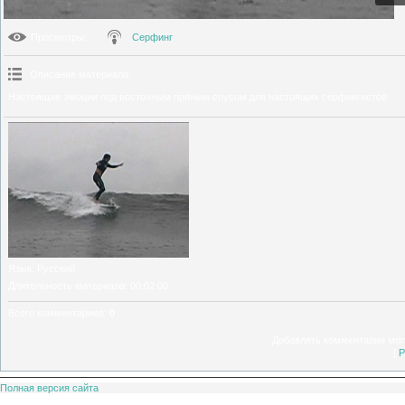
Просмотры
:
Серфинг
Описание материала
:
Настоящие эмоции под восточным пряным соусом для настоящих серфингистов.
Язык
: Русский
Длительность материала
: 00:02:00
Всего комментариев
:
0
Добавлять комментарии могу
[
Р
Полная версия сайта