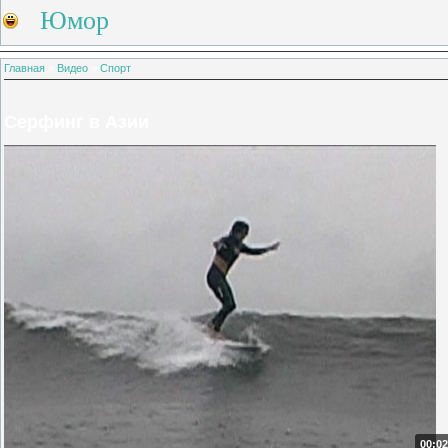
Юмор
Главная
»
Видео
»
Спорт
Серфинг в Азии
00:02