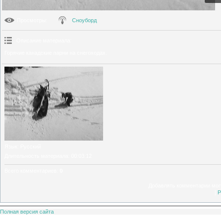
Просмотры
:
Сноуборд
Описание материала
:
Горячие канадские парни на снегоходах.
Язык
: Русский
Длительность материала
: 00:03:12
Всего комментариев
:
0
Добавлять комментарии могу
[
Р
Полная версия сайта