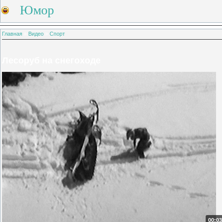
Юмор
Главная
»
Видео
»
Спорт
Лесоруб на снегоходе
00:03