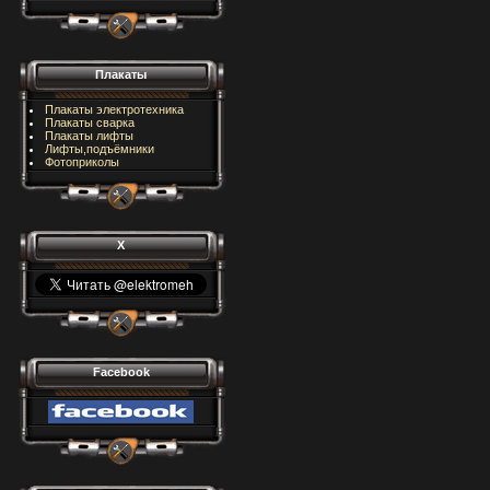
Плакаты
Плакаты электротехника
Плакаты сварка
Плакаты лифты
Лифты,подъёмники
Фотоприколы
X
Facebook