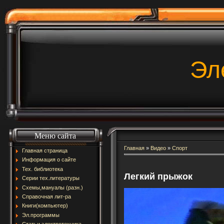
Эл
Меню сайта
Главная
»
Видео
»
Спорт
Главная страница
Информация о сайте
Тех. библиотека
Легкий прыжок
Серии тех.литературы
Схемы,мануалы (разн.)
Справочная лит-ра
Книги(компьютер)
Эл.программы