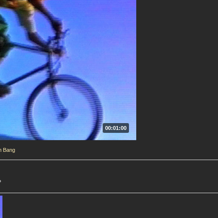
00:01:00
m Bang
?