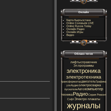
Онлайн
Карта Кыргызстана
Online Соловьёв LIVE
Online Russia Today
Онлайн Радио
Онлайн Игры
Видео
Облако тегов
лифты
справочник
Эл.программы
электроника
электротехника
двигатель
трансформатор
Графика
электросварка
узо
Аудио
компьютер
Авто
пускатели
Радио
техника
Серия Ремонт
Электро плакаты
Софт
журналы