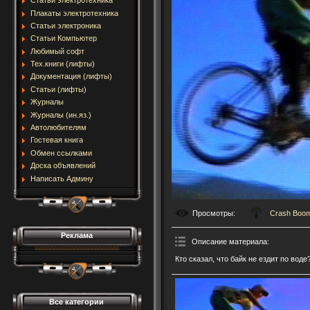
Статьи электротехника
Плакаты электротехника
Статьи электроника
Статьи Компьютер
Любимый софт
Тех.книги (лифты)
Документация (лифты)
Статьи (лифты)
Журналы
Журналы (ин.яз.)
Автолюбителям
Гостевая книга
Обмен ссылками
Доска объявлений
Написать Админу
Просмотры
:
Crash Boo
Реклама
Описание материала
:
Кто сказал, что байк не ездит по воде
Все категории