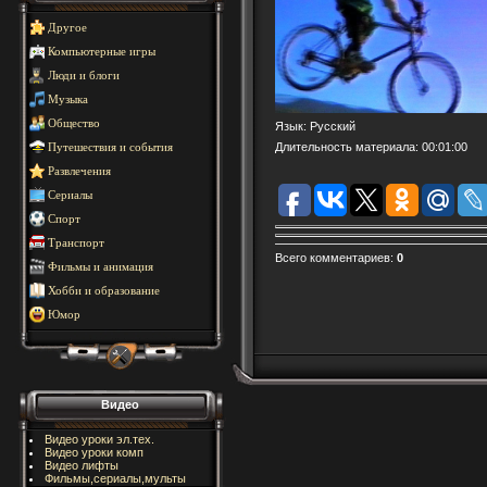
Другое
Компьютерные игры
Люди и блоги
Музыка
Общество
Язык
: Русский
Длительность материала
: 00:01:00
Путешествия и события
Развлечения
Сериалы
Спорт
Транспорт
Всего комментариев
:
0
Фильмы и анимация
Хобби и образование
Юмор
Видео
Видео уроки эл.тех.
Видео уроки комп
Видео лифты
Фильмы,сериалы,мульты