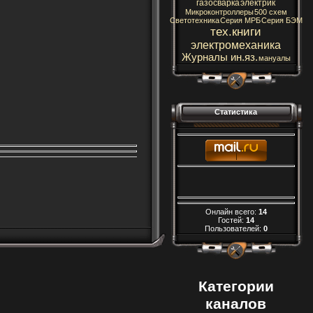
газосварка
электрик
Микроконтроллеры
500 схем
Светотехника
Серия МРБ
Серия БЭМ
тех.книги
электромеханика
Журналы ин.яз.
мануалы
Статистика
Онлайн всего:
14
Гостей:
14
Пользователей:
0
Категории
каналов