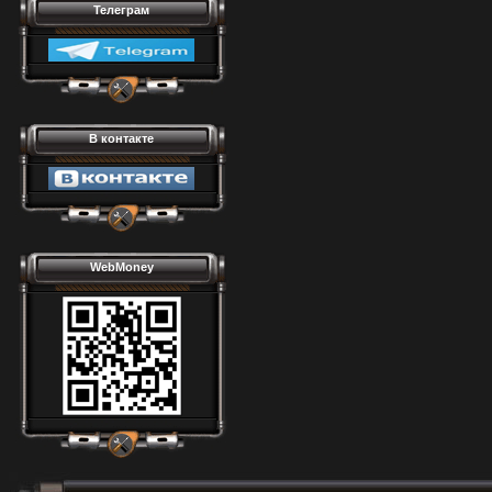
Телеграм
В контакте
WebMoney