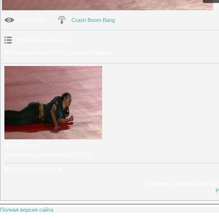
Просмотры
:
Crash Boom Bang
Описание материала
:
Всегда важно смотреть, куда ведет дорога.
Язык
: Русский
Длительность материала
: 00:01:00
Всего комментариев
:
0
Добавлять комментарии могу
[
Р
Полная версия сайта