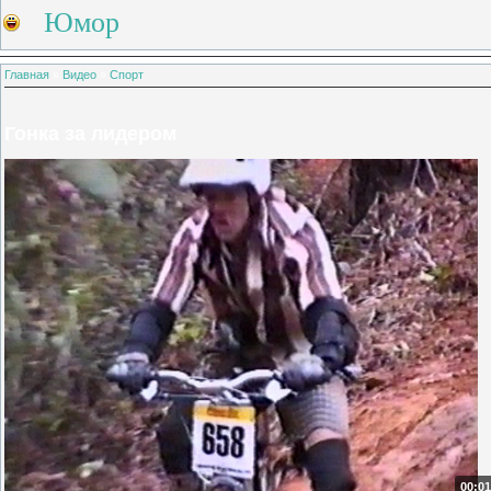
Юмор
Главная
»
Видео
»
Спорт
Гонка за лидером
00:01