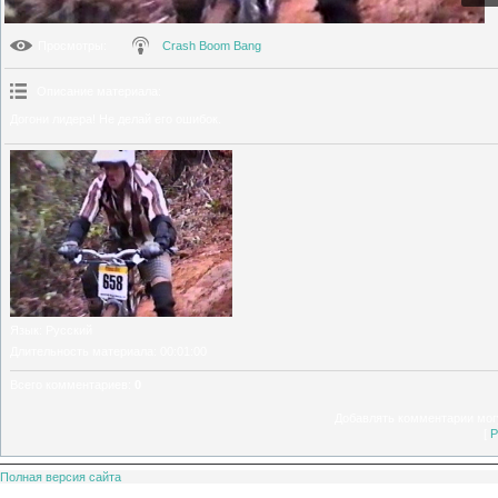
Просмотры
:
Crash Boom Bang
Описание материала
:
Догони лидера! Не делай его ошибок.
Язык
: Русский
Длительность материала
: 00:01:00
Всего комментариев
:
0
Добавлять комментарии могу
[
Р
Полная версия сайта