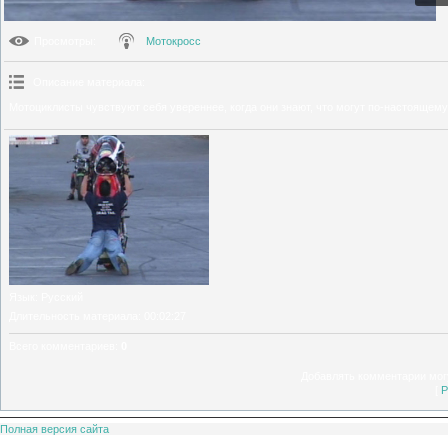
Просмотры
:
Мотокросс
Описание материала
:
Мотоциклисты чувствуют себя увереннее, когда они знают, что могут по-настоящем
Язык
: Русский
Длительность материала
: 00:02:27
Всего комментариев
:
0
Добавлять комментарии могу
[
Р
Полная версия сайта