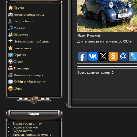
Другое
Компьютерные игры
Люди и блоги
Музыка
Общество
Язык
: Русский
Длительность материала
: 00:03:49
Путешествия и события
Развлечения
Сериалы
Спорт
Транспорт
Всего комментариев
:
0
Фильмы и анимация
Хобби и образование
Юмор
Видео
Видео уроки эл.тех.
Видео уроки комп
Видео лифты
Фильмы,сериалы,мульты