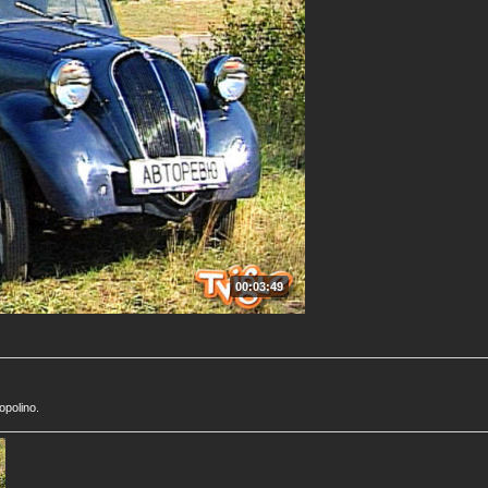
00:03:49
polino.