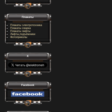
Плакаты
Плакаты электротехника
Плакаты сварка
Плакаты лифты
Лифты,подъёмники
Фотоприколы
X
Facebook