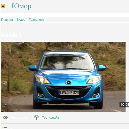
Юмор
Главная
»
Видео
»
Транспорт
Mazda 3
00:04
Просмотры
:
Тест–драйв