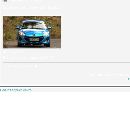
Описание материала
:
Серьезная работа инженеров. Mazda 3.
Язык
: Русский
Длительность материала
: 00:04:07
Всего комментариев
:
0
Добавлять комментарии могу
[
Р
Полная версия сайта