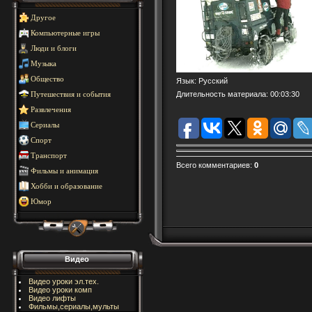
Другое
Компьютерные игры
Люди и блоги
Музыка
Общество
Язык
: Русский
Длительность материала
: 00:03:30
Путешествия и события
Развлечения
Сериалы
Спорт
Транспорт
Всего комментариев
:
0
Фильмы и анимация
Хобби и образование
Юмор
Видео
Видео уроки эл.тех.
Видео уроки комп
Видео лифты
Фильмы,сериалы,мульты