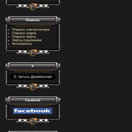
Плакаты
Плакаты электротехника
Плакаты сварка
Плакаты лифты
Лифты,подъёмники
Фотоприколы
X
Facebook