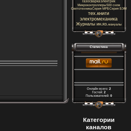
газосварка
электрик
Микроконтроллеры
500 схем
Светотехника
Серия МРБ
Серия БЭМ
тех.книги
электромеханика
Журналы ин.яз.
мануалы
Статистика
Онлайн всего:
2
Гостей:
2
Пользователей:
0
Категории
каналов