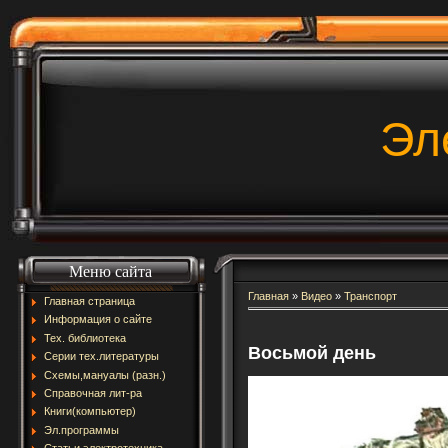
Эл
Меню сайта
Главная
»
Видео
»
Транспорт
Главная страница
Информация о сайте
Тех. библиотека
Восьмой день
Серии тех.литературы
Схемы,мануалы (разн.)
Справочная лит-ра
Книги(компьютер)
Эл.программы