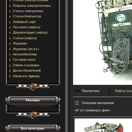
Статьи электротехника
Плакаты электротехника
Статьи электроника
Статьи Компьютер
Любимый софт
Тех.книги (лифты)
Документация (лифты)
Статьи (лифты)
Журналы
Журналы (ин.яз.)
Автолюбителям
Гостевая книга
Обмен ссылками
Доска объявлений
Написать Админу
Просмотры
:
Лифты,эск
Реклама
Описание материала
:
«И тут появилась фея».
Все категории