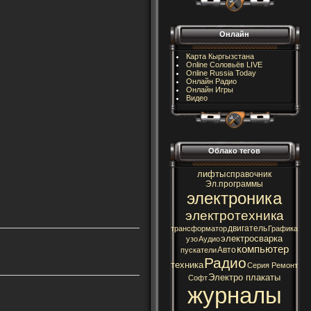
Онлайн
Карта Кыргызстана
Online Соловьёв LIVE
Online Russia Today
Онлайн Радио
Онлайн Игры
Видео
Облако тегов
лифты
справочник
Эл.программы
электроника
электротехника
двигатель
трансформатор
Графика
электросварка
узо
Аудио
компьютер
Авто
пускатели
Радио
техника
Серия Ремонт
Электро плакаты
Софт
журналы