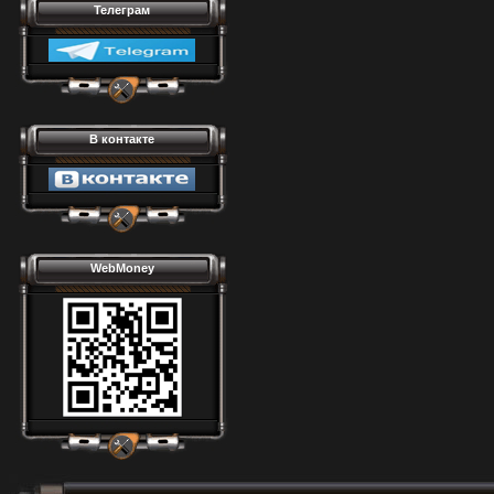
Телеграм
В контакте
WebMoney