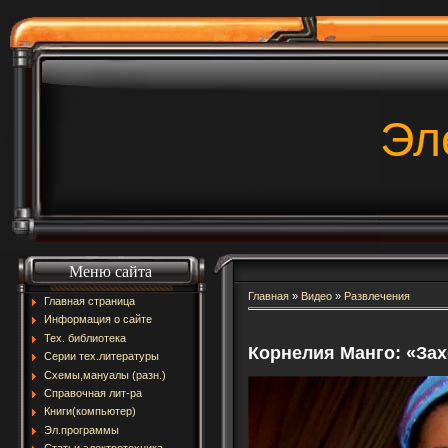
Эл
Меню сайта
Главная
»
Видео
»
Развлечения
Главная страница
Информация о сайте
Тех. библиотека
Корнелия Манго: «Зах
Серии тех.литературы
Схемы,мануалы (разн.)
Справочная лит-ра
Книги(компьютер)
Эл.программы