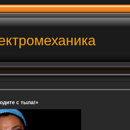
ектромеханика
одите с тыла!»