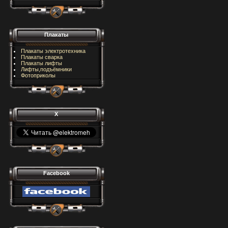
Плакаты
Плакаты электротехника
Плакаты сварка
Плакаты лифты
Лифты,подъёмники
Фотоприколы
X
Facebook