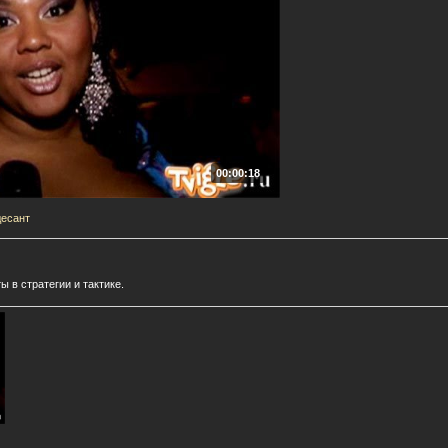
00:00:18
десант
 в стратегии и тактике.