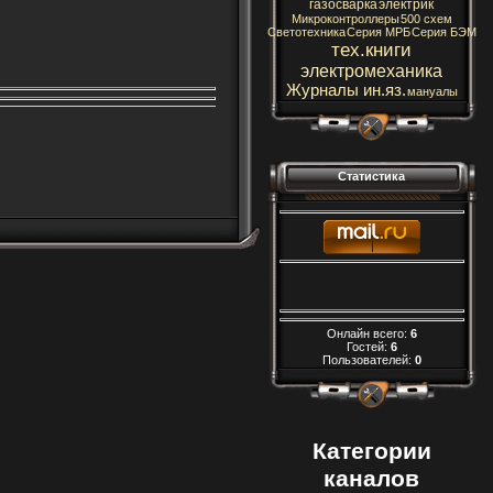
газосварка
электрик
Микроконтроллеры
500 схем
Светотехника
Серия МРБ
Серия БЭМ
тех.книги
электромеханика
Журналы ин.яз.
мануалы
Статистика
Онлайн всего:
6
Гостей:
6
Пользователей:
0
Категории
каналов