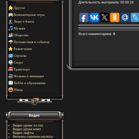
Длительность материала
: 00:00:18
Другое
Компьютерные игры
Люди и блоги
Музыка
Всего комментариев
:
0
Общество
Путешествия и события
Развлечения
Сериалы
Спорт
Транспорт
Фильмы и анимация
Хобби и образование
Юмор
Видео
Видео уроки эл.тех.
Видео уроки комп
Видео лифты
Фильмы,сериалы,мульты