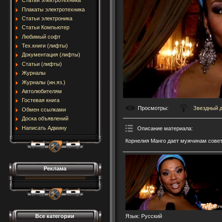
Статьи электротехника
Плакаты электротехника
Статьи электроника
Статьи Компьютер
Любимый софт
Тех.книги (лифты)
Документация (лифты)
Статьи (лифты)
Журналы
Журналы (ин.яз.)
Автолюбителям
Гостевая книга
Просмотры
:
Звездный 
Обмен ссылками
Доска объявлений
Написать Админу
Описание материала
:
Корнелия Манго дает мужчинам советы
Реклама
Все категории
Язык
: Русский