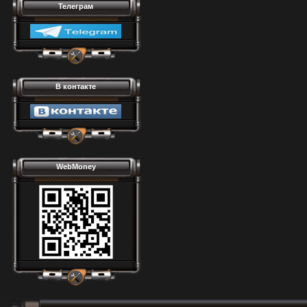
Телеграм
В контакте
WebMoney