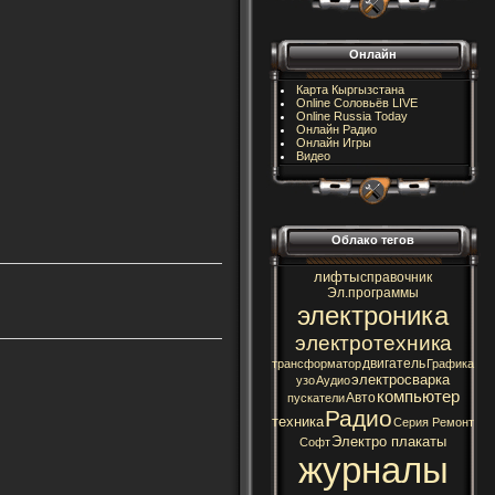
Онлайн
Карта Кыргызстана
Online Соловьёв LIVE
Online Russia Today
Онлайн Радио
Онлайн Игры
Видео
Облако тегов
лифты
справочник
Эл.программы
электроника
электротехника
двигатель
трансформатор
Графика
электросварка
узо
Аудио
компьютер
Авто
пускатели
Радио
техника
Серия Ремонт
Электро плакаты
Софт
журналы