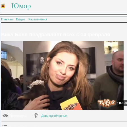
Юмор
Главная
»
Видео
»
Развлечения
Вика Боня поздравляет всех с 14 февраля
00:00
Просмотры
:
День влюбленных