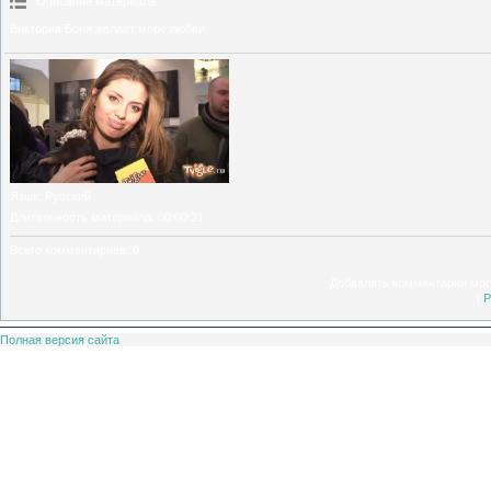
Описание материала
:
Виктория Боня желает море любви.
Язык
: Русский
Длительность материала
: 00:00:31
Всего комментариев
:
0
Добавлять комментарии могу
[
Р
Полная версия сайта