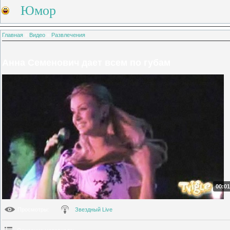
Юмор
Главная
»
Видео
»
Развлечения
Анна Семенович дает всем по губам
00:01
Просмотры
:
Звездный Live