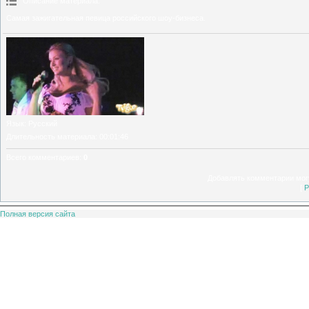
Описание материала
:
Самая зажигательная певица российского шоу-бизнеса.
Язык
: Русский
Длительность материала
: 00:01:46
Всего комментариев
:
0
Добавлять комментарии могу
[
Р
Полная версия сайта