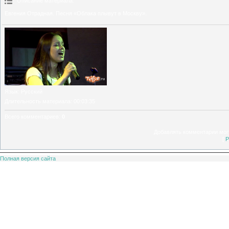
Описание материала
:
Евгения Отрадная. Песня «Облака плывут в Москву».
Язык
: Русский
Длительность материала
: 00:03:35
Всего комментариев
:
0
Добавлять комментарии могу
[
Р
Полная версия сайта