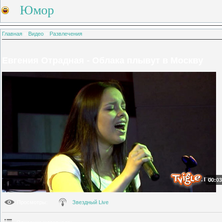
Юмор
Главная
»
Видео
»
Развлечения
Евгения Отрадная - Облака плывут в Москву
00:03
Просмотры
:
Звездный Live