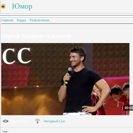
Юмор
Главная
»
Видео
»
Развлечения
Сергей Лазарев - Lazerboy
00:03
Просмотры
:
Звездный Live