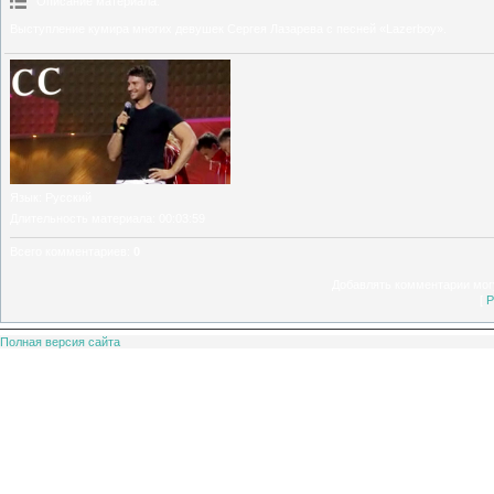
Описание материала
:
Выступление кумира многих девушек Сергея Лазарева с песней «Lazerboy».
Язык
: Русский
Длительность материала
: 00:03:59
Всего комментариев
:
0
Добавлять комментарии могу
[
Р
Полная версия сайта