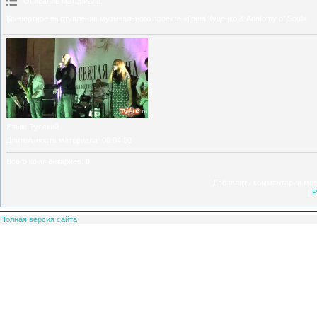
Описание материала
:
Концертное выступление музыкального проекта «Гоша Куценко & Anatomy of Soul».
Язык
: Русский
Длительность материала
: 00:04:00
Всего комментариев
:
0
Добавлять комментарии могу
[
Р
Полная версия сайта