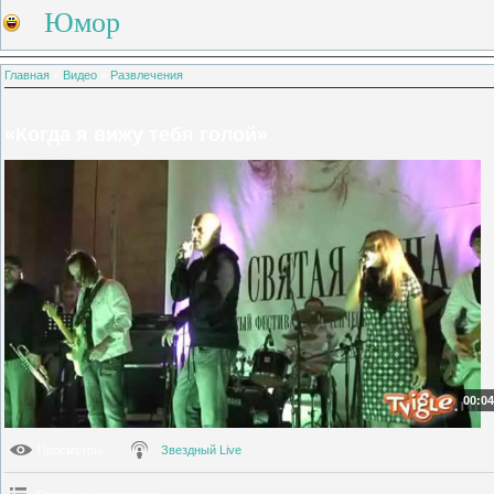
Юмор
Главная
»
Видео
»
Развлечения
«Когда я вижу тебя голой»
00:04
Просмотры
:
Звездный Live